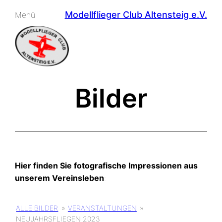
Zum
Modellflieger Club Altensteig e.V.
Menü
Inhalt
springen
Bilder
Hier finden Sie fotografische Impressionen aus
unserem Vereinsleben
:
ALLE BILDER
»
VERANSTALTUNGEN
»
NEUJAHRSFLIEGEN 2023