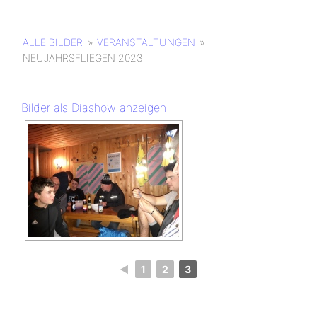
ALLE BILDER
»
VERANSTALTUNGEN
»
NEUJAHRSFLIEGEN 2023
Bilder als Diashow anzeigen
◄
1
2
3