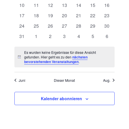
Veranstaltungen
Veranstaltungen
Veranstaltungen
Veranstaltungen
Veranstaltungen
Veranstaltungen
Veranstalt
Veranstaltungen
0
0
0
0
0
0
Ansic
0
10
11
12
13
14
15
16
Veranstaltungen
Veranstaltungen
Veranstaltungen
Veranstaltungen
Veranstaltungen
Veranstaltungen
Veranstaltu
0
0
0
0
0
0
0
17
18
19
20
21
22
23
Navig
Veranstaltungen
Veranstaltungen
Veranstaltungen
Veranstaltungen
Veranstaltungen
Veranstaltungen
Veranstaltu
0
0
0
0
0
0
0
24
25
26
27
28
29
30
Veranstaltungen
Veranstaltungen
Veranstaltungen
Veranstaltungen
Veranstaltungen
Veranstaltungen
Veranstaltu
0
0
0
0
0
0
0
31
1
2
3
4
5
6
Veranstaltungen
Veranstaltungen
Veranstaltungen
Veranstaltungen
Veranstaltungen
Veranstaltungen
Veranstalt
Es wurden keine Ergebnisse für diese Ansicht
gefunden. Hier geht es zu den
nächsten
Hinweis
bevorstehenden Veranstaltungen
.
Juni
Dieser Monat
Aug.
Kalender abonnieren