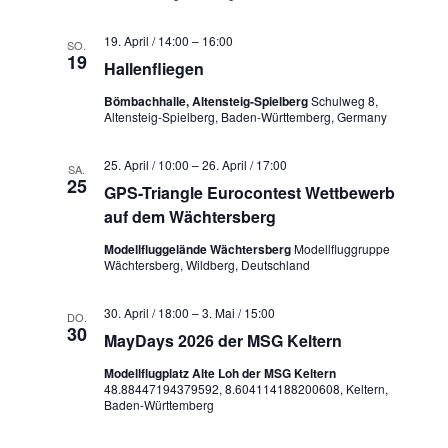
19. April / 14:00
–
16:00
SO.
19
Hallenfliegen
Bömbachhalle, Altensteig-Spielberg
Schulweg 8,
Altensteig-Spielberg, Baden-Württemberg, Germany
25. April / 10:00
–
26. April / 17:00
SA.
25
GPS-Triangle Eurocontest Wettbewerb
auf dem Wächtersberg
Modellfluggelände Wächtersberg
Modellfluggruppe
Wächtersberg, Wildberg, Deutschland
30. April / 18:00
–
3. Mai / 15:00
DO.
30
MayDays 2026 der MSG Keltern
Modellflugplatz Alte Loh der MSG Keltern
48.88447194379592, 8.604114188200608, Keltern,
Baden-Württemberg