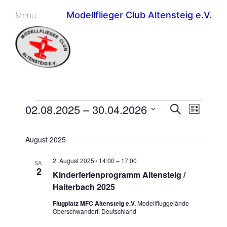
Modellflieger Club Altensteig e.V.
Menü
Veranstaltungen
Ver
Veran
02.08.2025
 – 
30.04.2026
Suche
Liste
Datum
Ans
Such
wählen.
August 2025
Nav
und
2. August 2025 / 14:00
–
17:00
SA.
2
Kinderferienprogramm Altensteig /
Ansic
Haiterbach 2025
Flugplatz MFC Altensteig e.V.
Modellfluggelände
Navig
Oberschwandorf, Deutschland